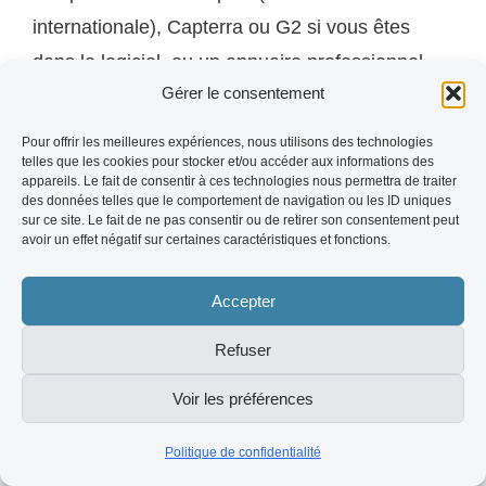
internationale), Capterra ou G2 si vous êtes
dans le logiciel, ou un annuaire professionnel
Gérer le consentement
sectoriel. Deux à trois plateformes bien gérées
valent mieux que six profils abandonnés.
Pour offrir les meilleures expériences, nous utilisons des technologies
telles que les cookies pour stocker et/ou accéder aux informations des
appareils. Le fait de consentir à ces technologies nous permettra de traiter
Q : Comment répondre à un avis négatif sans
des données telles que le comportement de navigation ou les ID uniques
sur ce site. Le fait de ne pas consentir ou de retirer son consentement peut
aggraver la situation ?
avoir un effet négatif sur certaines caractéristiques et fonctions.
R : Accusez réception avec empathie, ne vous
Accepter
justifiez pas publiquement dans le détail,
Refuser
proposez de résoudre le problème en privé et
Voir les préférences
concluez sur une note constructive. Ne
supprimez jamais un avis négatif : la
Politique de confidentialité
transparence est perçue comme un signal de