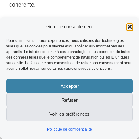
cohérente.
Q:
Le corporate avis co in est-il pertinent pour
Gérer le consentement
les PME ou uniquement pour les grands
Pour offrir les meilleures expériences, nous utilisons des technologies
groupes ? R: Il est particulièrement critique pour
telles que les cookies pour stocker et/ou accéder aux informations des
appareils. Le fait de consentir à ces technologies nous permettra de traiter
les PME. Les grands groupes disposent d'une
des données telles que le comportement de navigation ou les ID uniques
notoriété de marque qui compense partiellement
sur ce site. Le fait de ne pas consentir ou de retirer son consentement peut
avoir un effet négatif sur certaines caractéristiques et fonctions.
une réputation imparfaite. Les PME, elles, n'ont
souvent que leurs avis pour prouver leur
Accepter
légitimité face à des concurrents plus installés
Refuser
ou mieux dotés en budget marketing.
Voir les préférences
Q:
Quelles plateformes prioriser pour son
Politique de confidentialité
corporate avis co in ? R: La priorité dépend de