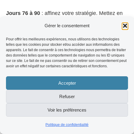
Jours 76 à 90
: affinez votre stratégie. Mettez en
place votre tunnel de conversion. Commencez à
Gérer le consentement
mesurer non plus seulement vos abonnés pour
Pour offrir les meilleures expériences, nous utilisons des technologies
Instagram, mais vos inscriptions email et vos
telles que les cookies pour stocker et/ou accéder aux informations des
appareils. Le fait de consentir à ces technologies nous permettra de traiter
conversions.
des données telles que le comportement de navigation ou les ID uniques
sur ce site. Le fait de ne pas consentir ou de retirer son consentement peut
avoir un effet négatif sur certaines caractéristiques et fonctions.
Le mot de la fin sur les
Accepter
abonnés pour Instagram
Refuser
Gagner des abonnés pour Instagram en 2026
Voir les préférences
demande plus que de la créativité. Cela exige de la
Politique de confidentialité
rigueur, de la méthode et une compréhension fine