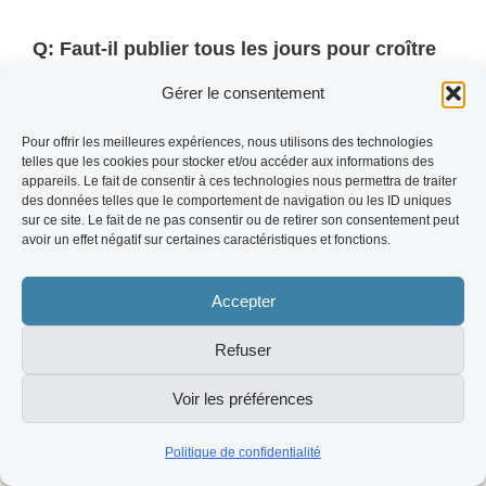
Q: Faut-il publier tous les jours pour croître
sur TikTok ?
R: La régularité prime sur la
Gérer le consentement
fréquence. 4 vidéos de qualité par semaine
Pour offrir les meilleures expériences, nous utilisons des technologies
surpassent 7 vidéos bâclées. L'algorithme
telles que les cookies pour stocker et/ou accéder aux informations des
appareils. Le fait de consentir à ces technologies nous permettra de traiter
valorise la consistance sur la durée, pas le
des données telles que le comportement de navigation ou les ID uniques
volume brut.
sur ce site. Le fait de ne pas consentir ou de retirer son consentement peut
avoir un effet négatif sur certaines caractéristiques et fonctions.
Q: Les comptes TikTok Business ont-ils
Accepter
moins de portée organique ?
R: C'est un
Refuser
mythe partiellement vérifié. Les comptes
Business ont accès à une bibliothèque de sons
Voir les préférences
commerciaux plus restreinte, ce qui peut limiter
Politique de confidentialité
l'utilisation de certaines tendances. Mais la