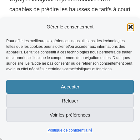
capables de prédire les hausses de tarifs à court
terme, de suggérer des alternatives moins
Gérer le consentement
coûteuses tout en respectant les préférences
des voyageurs, et d'identifier en temps réel les
Pour offrir les meilleures expériences, nous utilisons des technologies
telles que les cookies pour stocker et/ou accéder aux informations des
déviations à la politique de l'entreprise. Ce que
appareils. Le fait de consentir à ces technologies nous permettra de traiter
des données telles que le comportement de navigation ou les ID uniques
vous gérez aujourd'hui avec des tableaux Excel
sur ce site. Le fait de ne pas consentir ou de retirer son consentement peut
et des chaînes d'emails d'approbation sera
avoir un effet négatif sur certaines caractéristiques et fonctions.
automatisé et optimisé d'ici 24 à 36 mois. Les
Accepter
entreprises qui auront formalisé leur politique en
amont seront celles qui bénéficieront le plus
Refuser
rapidement de ces gains d'efficacité.
Voir les préférences
La segmentation croissante de l'offre
Politique de confidentialité
premium