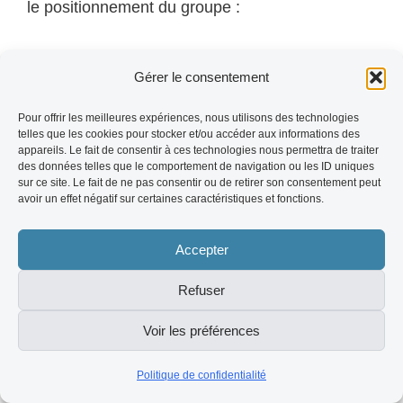
le positionnement du groupe :
2 590 milliards d'euros d'actifs totaux
en
Gérer le consentement
2024, faisant de BNP Paribas la première
banque de la zone euro par le bilan (BNP
Pour offrir les meilleures expériences, nous utilisons des technologies
telles que les cookies pour stocker et/ou accéder aux informations des
Paribas, Rapport Annuel 2024)
appareils. Le fait de consentir à ces technologies nous permettra de traiter
des données telles que le comportement de navigation ou les ID uniques
190 000 collaborateurs
répartis dans 65
sur ce site. Le fait de ne pas consentir ou de retirer son consentement peut
avoir un effet négatif sur certaines caractéristiques et fonctions.
pays, dont plus de 70 000 travaillent hors
de France, garantissant une couverture
Accepter
géographique mondiale des clients
Refuser
corporate
46,9 milliards d'euros de revenus nets
Voir les préférences
bancaires
en 2023, en progression
Politique de confidentialité
régulière par rapport aux exercices