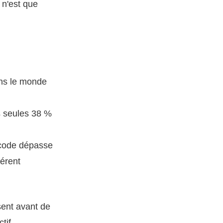
 n'est que
ans le monde
s seules 38 %
-code dépasse
hérent
sent avant de
tif