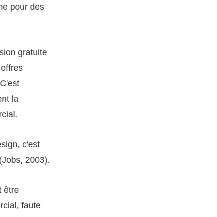
gne pour des
ion gratuite
offres
C'est
nt la
cial.
sign, c'est
(Jobs, 2003).
 être
cial, faute