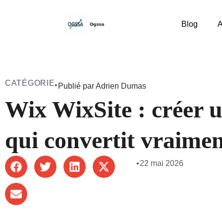
Blog
A
CATÉGORIE
•
Publié par Adrien Dumas
Wix WixSite : créer u
qui convertit vraime
•
22 mai 2026