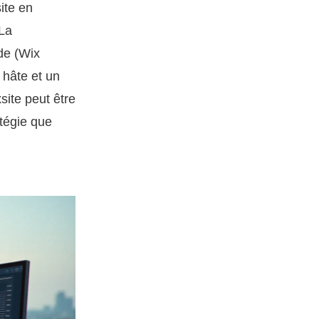
ite en
 La
de (Wix
 hâte et un
xsite peut être
atégie que