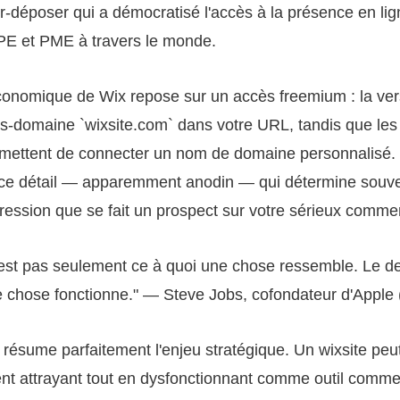
er-déposer qui a démocratisé l'accès à la présence en li
TPE et PME à travers le monde.
onomique de Wix repose sur un accès freemium : la vers
us-domaine `wixsite.com` dans votre URL, tandis que les 
mettent de connecter un nom de domaine personnalisé. 
ce détail — apparemment anodin — qui détermine souve
ession que se fait un prospect sur votre sérieux commer
est pas seulement ce à quoi une chose ressemble. Le de
chose fonctionne." — Steve Jobs, cofondateur d'Apple 
n résume parfaitement l'enjeu stratégique. Un wixsite peut
nt attrayant tout en dysfonctionnant comme outil commer