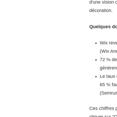
d'une vision 
décoration.
Quelques do
Wix reve
(Wix An
72 % de
génèrent
Le taux
65 % fau
(Semrus
Ces chiffres
cliquer sur "C