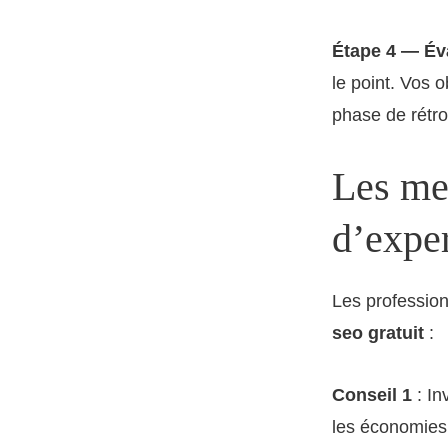
Étape 4 — Éva
le point. Vos o
phase de rétro
Les mei
d’expe
Les professio
seo gratuit
:
Conseil 1
: In
les économies 