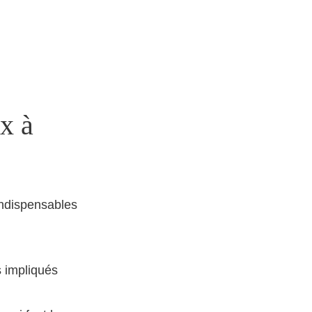
nnes Pour
x à
 indispensables
s impliqués