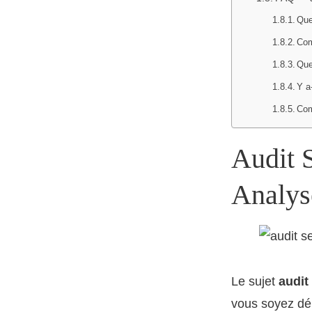
Que
Com
Que
Y a
Com
Audit 
Analyse
Le sujet
audit
vous soyez déb