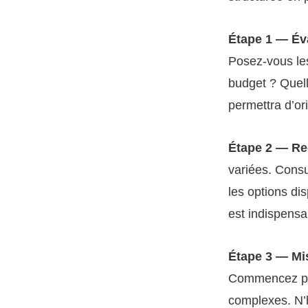
Étape 1 — Éva
Posez-vous les
budget ? Quell
permettra d’or
Étape 2 — Re
variées. Consu
les options di
est indispensa
Étape 3 — Mi
Commencez par
complexes. N’h