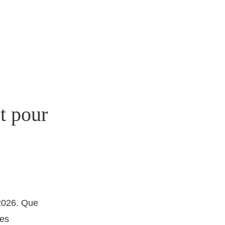
t pour
2026. Que
les