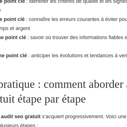
 point clé
: identifier les critères de qualité et les signes
e
e point clé
: connaître les erreurs courantes à éviter po
mps et argent
e point clé
: savoir où trouver des informations fiables
e point clé
: anticiper les évolutions et tendances à ve
pratique : comment aborder 
tuit étape par étape
e
audit seo gratuit
s’acquiert progressivement. Voici un
plusieurs étapes :