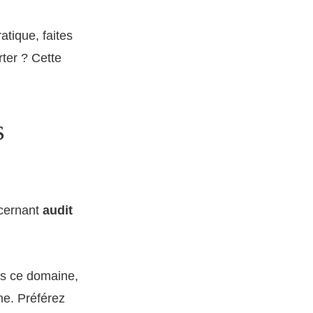
tique, faites
rter ? Cette
s
ncernant
audit
ans ce domaine,
me. Préférez