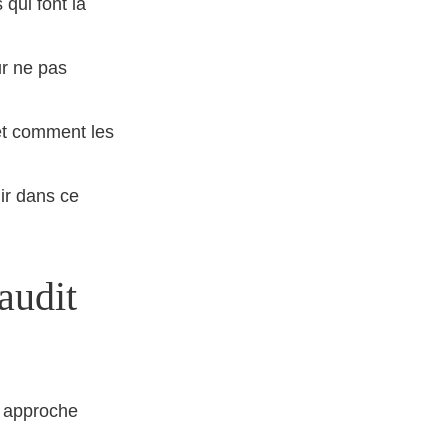
 qui font la
ur ne pas
 et comment les
nir dans ce
audit
e approche