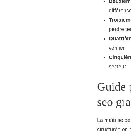
Deuxième
différenc
Troisièm
perdre te
Quatrièm
vérifier
Cinquièm
secteur
Guide 
seo gra
La maîtrise d
structurée en 