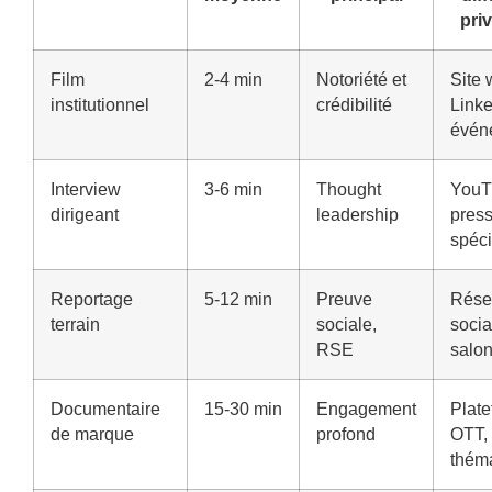
priv
Film
2-4 min
Notoriété et
Site 
institutionnel
crédibilité
Linke
évén
Interview
3-6 min
Thought
YouT
dirigeant
leadership
pres
spéci
Reportage
5-12 min
Preuve
Rése
terrain
sociale,
socia
RSE
salo
Documentaire
15-30 min
Engagement
Plat
de marque
profond
OTT,
thém