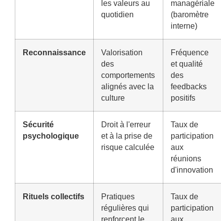
les valeurs au
managériale
quotidien
(baromètre
interne)
Reconnaissance
Valorisation
Fréquence
des
et qualité
comportements
des
alignés avec la
feedbacks
culture
positifs
Sécurité
Droit à l'erreur
Taux de
psychologique
et à la prise de
participation
risque calculée
aux
réunions
d'innovation
Rituels collectifs
Pratiques
Taux de
régulières qui
participation
renforcent le
aux