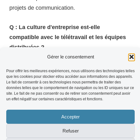
projets de communication.
Q : La culture d'entreprise est-elle
compatible avec le télétravail et les équipes
distribuées ?
Gérer le consentement
R : Absolument, mais elle doit être conçue
Pour offrir les meilleures expériences, nous utilisons des technologies telles
différemment. Les rituels physiques doivent être
que les cookies pour stocker et/ou accéder aux informations des appareils.
Le fait de consentir à ces technologies nous permettra de traiter des
adaptés au format hybride. La documentation
données telles que le comportement de navigation ou les ID uniques sur ce
site. Le fait de ne pas consentir ou de retirer son consentement peut avoir
des valeurs et des pratiques devient encore plus
un effet négatif sur certaines caractéristiques et fonctions.
critique. Les managers de proximité jouent un
rôle amplifié. Une culture forte en présentiel ne
Accepter
survit pas en distanciel sans adaptation
Refuser
délibérée.