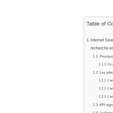
Table of C
Internet Sea
recherche e
Pourquoi
Ce 
Les pili
L’ar
L’ar
L’ar
KPI sign
Le forma