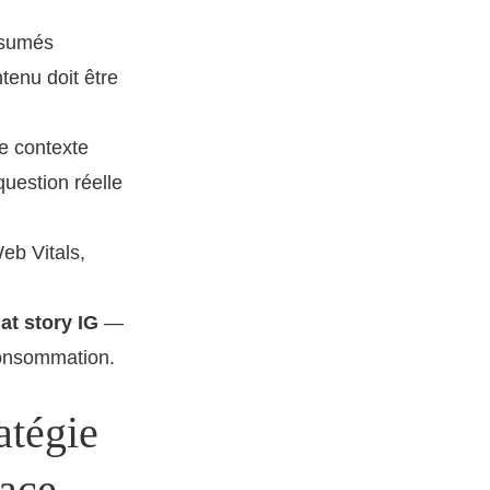
ésumés
tenu doit être
e contexte
question réelle
eb Vitals,
at story IG
—
 consommation.
atégie
cace