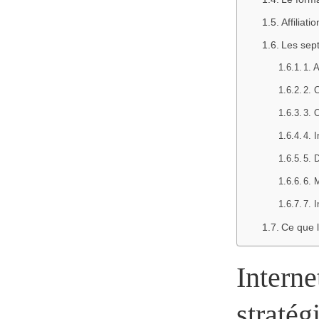
Affiliat
Les sept
1. 
2. 
3. 
4. 
5. 
6. 
7. 
Ce que l
Interne
stratég