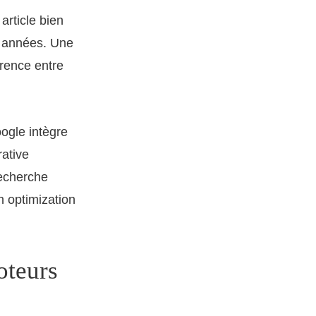
 article bien
s années. Une
érence entre
ogle intègre
ative
recherche
h optimization
oteurs