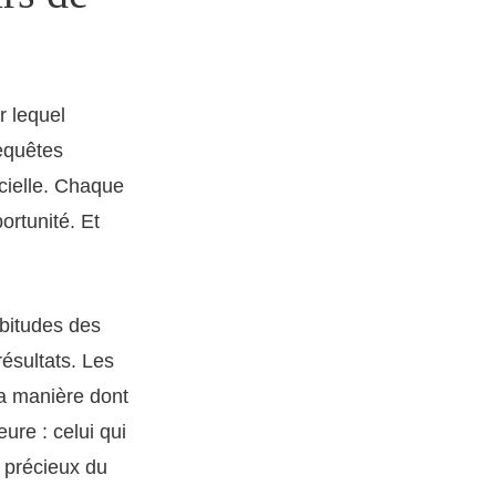
r lequel
requêtes
icielle. Chaque
ortunité. Et
abitudes des
ésultats. Les
la manière dont
re : celui qui
s précieux du