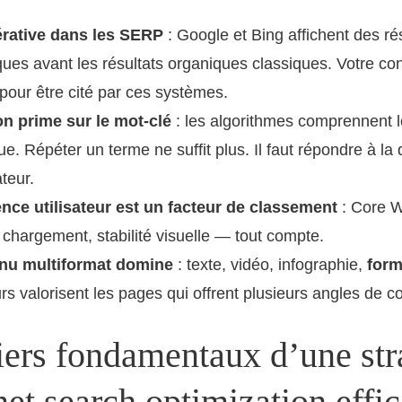
érative dans les SERP
: Google et Bing affichent des r
ues avant les résultats organiques classiques. Votre con
 pour être cité par ces systèmes.
on prime sur le mot-clé
: les algorithmes comprennent l
e. Répéter un terme ne suffit plus. Il faut répondre à la 
ateur.
ence utilisateur est un facteur de classement
: Core W
chargement, stabilité visuelle — tout compte.
nu multiformat domine
: texte, vidéo, infographie,
form
rs valorisent les pages qui offrent plusieurs angles de
iers fondamentaux d’une str
net search optimization effi