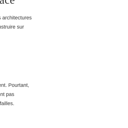
s architectures
nstruire sur
ent. Pourtant,
nt pas
ailles.