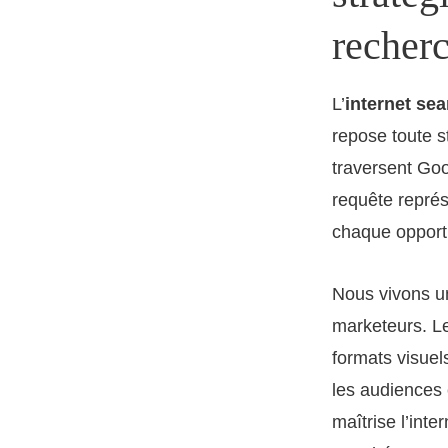
recher
L’
internet sea
repose toute s
traversent Goog
requête représ
chaque opportu
Nous vivons un
marketeurs. Le
formats visuel
les audiences 
maîtrise l’inte