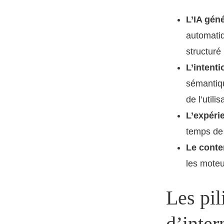
L’IA gén
automatiq
structuré
L’intenti
sémantiqu
de l’utilis
L’expéri
temps de 
Le conte
les moteu
Les pil
d’inter