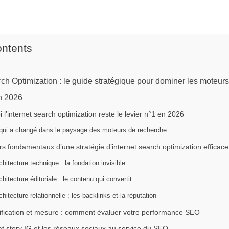
ontents
rch Optimization : le guide stratégique pour dominer les moteur
n 2026
 l’internet search optimization reste le levier n°1 en 2026
qui a changé dans le paysage des moteurs de recherche
ers fondamentaux d’une stratégie d’internet search optimization efficace
chitecture technique : la fondation invisible
chitecture éditoriale : le contenu qui convertit
chitecture relationnelle : les backlinks et la réputation
ification et mesure : comment évaluer votre performance SEO
t story IG et les réseaux sociaux au service du SEO