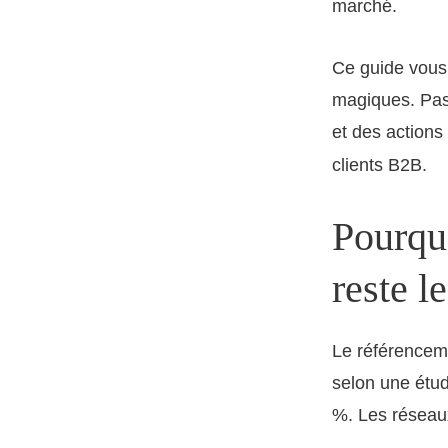
marché.
Ce guide vous 
magiques. Pas
et des action
clients B2B.
Pourquo
reste l
Le référenceme
selon une étu
%. Les réseaux