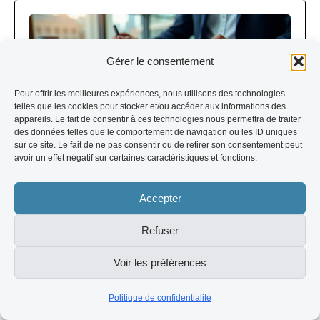
Gérer le consentement
Pour offrir les meilleures expériences, nous utilisons des technologies
telles que les cookies pour stocker et/ou accéder aux informations des
appareils. Le fait de consentir à ces technologies nous permettra de traiter
des données telles que le comportement de navigation ou les ID uniques
sur ce site. Le fait de ne pas consentir ou de retirer son consentement peut
Catégorie
06/08/2026
avoir un effet négatif sur certaines caractéristiques et fonctions.
Group Danger Name :
Accepter
comprendre les noms de groupes
Refuser
à risque
Group Danger Name : tout comprendre sur la
Voir les préférences
dénomination des groupes à risque Mis à jour le
06/08/2026 par Adrien...
Politique de confidentialité
Adrien Dumas